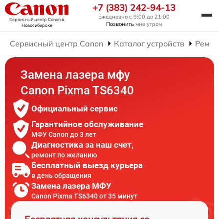
+7 (383) 242-94-13
Ежедневно с 9:00 до 21:00
Сервисный центр Canon
в
Позвонить
мне утром
Новосибирске
Сервисный центр Canon
Каталог устройств
Ремо
Замена лазера мфу
Canon Pixma TS6340
Официальный сервис
Гарантийное обслуживание
МФУ Canon до 3 лет
Диагностика за наш счет,
ремонт по желанию
Бесплатный выезд курьера
в день обращения
Замена лазера МФУ
Canon Pixma TS6340 от 35 минут